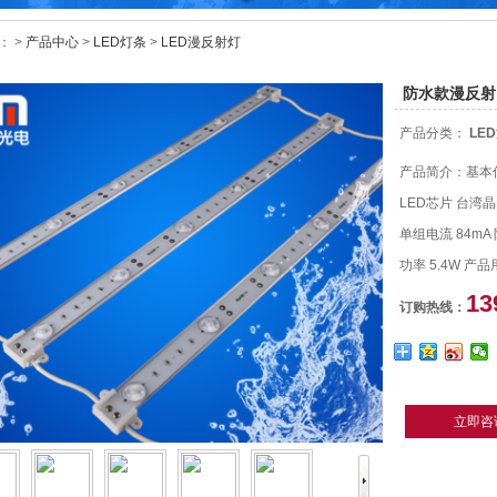
： >
产品中心
>
LED灯条
>
LED漫反射灯
防水款漫反射
产品分类：
LE
产品简介：基本信
LED芯片 台湾晶元
单组电流 84mA 防
功率 5.4W 产
13
订购热线：
立即咨