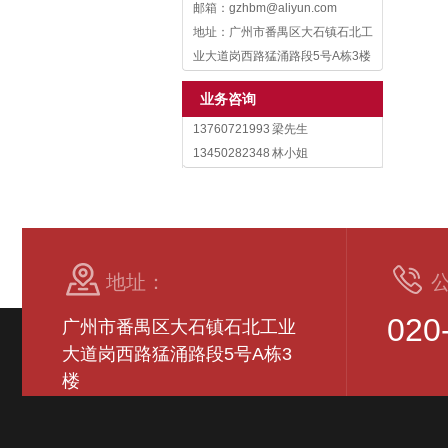
邮箱：gzhbm@aliyun.com
地址：广州市番禺区大石镇石北工
业大道岗西路猛涌路段5号A栋3楼
业务咨询
13760721993 梁先生
13450282348 林小姐
地址：
020
广州市番禺区大石镇石北工业
大道岗西路猛涌路段5号A栋3
楼