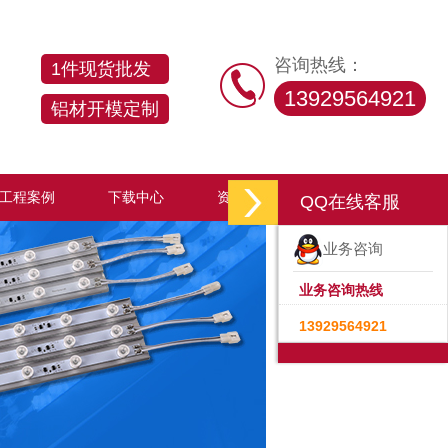
咨询热线：
1件现货批发
13929564921
铝材开模定制
工程案例
下载中心
资讯中心
联系汇百美
QQ在线客服
业务咨询
业务咨询热线
13929564921