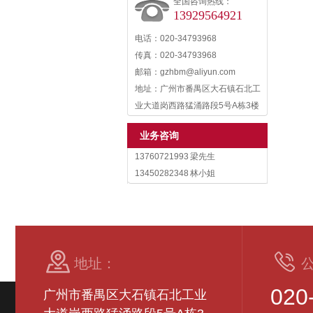
全国咨询热线：
13929564921
电话：020-34793968
传真：020-34793968
邮箱：gzhbm@aliyun.com
地址：广州市番禺区大石镇石北工
业大道岗西路猛涌路段5号A栋3楼
业务咨询
13760721993 梁先生
13450282348 林小姐
地址：
020
广州市番禺区大石镇石北工业