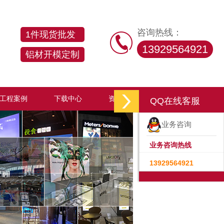
咨询热线：
1件现货批发
13929564921
铝材开模定制
工程案例
下载中心
资讯中心
联系汇百美
QQ在线客服
业务咨询
业务咨询热线
13929564921